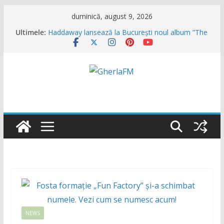
Sari
duminică, august 9, 2026
la
Ultimele:
Haddaway lansează la București noul album ”The
conținut
Sun” (Dr. Alban invitat special)
Formația ”Garcia” s-a reunit și vor veni în August
la NUBIRU împreună cu alți grei ai muzicii dance
din anii 90
Trupa „Animal X” se reunește, primul mare
concert va fi la UNTOLD
Ultra Nate se intoarce după aproape 30 de ani și
promite hitul verii 2026 împreună cu Hugel
N-Trance is Back! ”Higher” se numește noul
proiect (Videoclip oficial)
NEWS