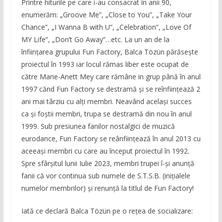
Printre hiturile pe care i-au consacrat în anii 90,
enumerăm: „Groove Me”, „Close to You”, „Take Your
Chance”, „I Wanna B with U”, „Celebration”, „Love Of
MY Life”, „Don’t Go Away”…etc. La un an de la
înfiinţarea grupului Fun Factory, Balca Tözün părăseşte
proiectul în 1993 iar locul rămas liber este ocupat de
către Marie-Anett Mey care rămâne in grup până în anul
1997 cănd Fun Factory se destramă şi se reînfiinţează 2
ani mai târziu cu alţi membri. Neavând acelaşi succes
ca şi foştii membri, trupa se destramă din nou în anul
1999. Sub presiunea fanilor nostalgici de muzică
eurodance, Fun Factory se reânfiinţează în anul 2013 cu
aceeaşi membri cu care au început proiectul în 1992.
Spre sfârşitul lunii Iulie 2023, membri trupei î-şi anunţă
fanii că vor continua sub numele de S.T.S.B. (iniţialele
numelor membrilor) şi renunţă la titlul de Fun Factory!
Iată ce declară Balca Tözün pe o reţea de socializare: