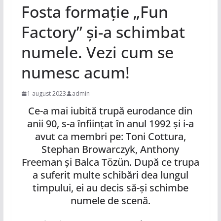
Fosta formaţie „Fun
Factory” şi-a schimbat
numele. Vezi cum se
numesc acum!
1 august 2023
admin
Ce-a mai iubită trupă eurodance din
anii 90, s-a înfiinţat în anul 1992 şi i-a
avut ca membri pe: Toni Cottura,
Stephan Browarczyk, Anthony
Freeman şi Balca Tözün. După ce trupa
a suferit multe schibări dea lungul
timpului, ei au decis să-şi schimbe
numele de scenă.