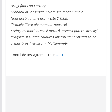
Dragi fani Fun Factory,
probabil aţi observat, ne-am schimbat numele.
Noul nostru nume acum este S.T.S.B.
(Primele litere ale numelor noastre)
Aceiași membri, aceeași muzică, aceeași putere, aceeași
dragoste şi sunteți călduros invitați să ne vizitați să ne
urmăriți pe Instagram. Mulțumim❤️
Contul de Instagram S.T.S.B.
AICI