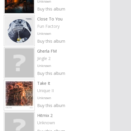
Unknown
Buy this album
Close To You
Fun Factory
Unknown
Buy this album
Gherla FM
Jingle 2
Unknown
Buy this album
Take It
Unique II
Unknown
Buy this album
Hitmix 2
Unknown