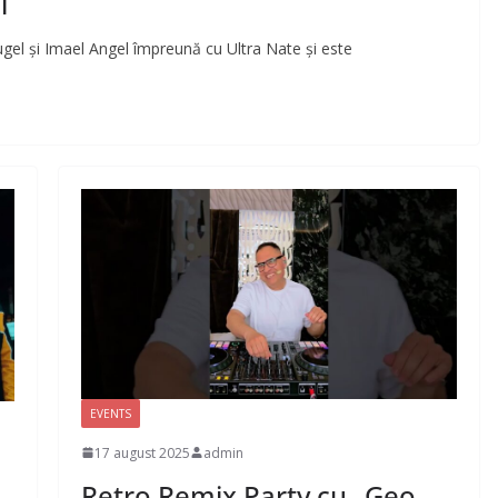
l
gel și Imael Angel împreună cu Ultra Nate și este
EVENTS
17 august 2025
admin
Retro Remix Party cu „Geo