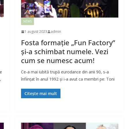
NEWS
1 august 2023
admin
Fosta formaţie „Fun Factory”
şi-a schimbat numele. Vezi
cum se numesc acum!
te
Ce-a mai iubită trupă eurodance din anii 90, s-a
,
înfiinţat în anul 1992 şi i-a avut ca membri pe: Toni
Citește mai mult