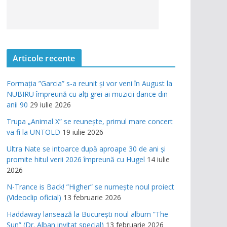
Articole recente
Formația ”Garcia” s-a reunit și vor veni în August la
NUBIRU împreună cu alți grei ai muzicii dance din
anii 90
29 iulie 2026
Trupa „Animal X” se reunește, primul mare concert
va fi la UNTOLD
19 iulie 2026
Ultra Nate se intoarce după aproape 30 de ani și
promite hitul verii 2026 împreună cu Hugel
14 iulie
2026
N-Trance is Back! ”Higher” se numește noul proiect
(Videoclip oficial)
13 februarie 2026
Haddaway lansează la București noul album ”The
Sun” (Dr. Alban invitat special)
13 februarie 2026