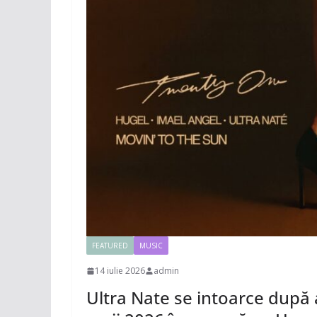
FEATURED
MUSIC
14 iulie 2026
admin
Ultra Nate se intoarce după 