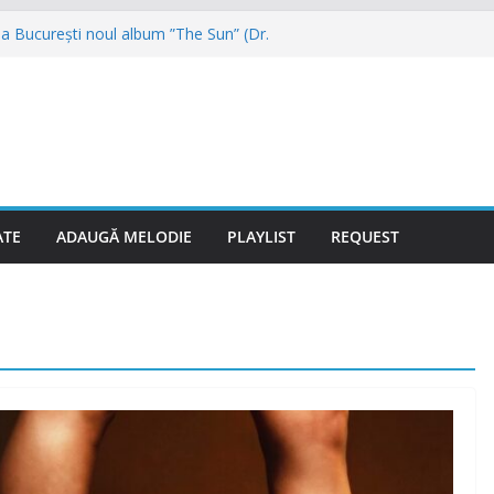
a București noul album ”The Sun” (Dr.
 reunit și vor veni în August la NUBIRU
ai muzicii dance din anii 90
reunește, primul mare concert va fi la
ce după aproape 30 de ani și promite hitul
cu Hugel
igher” se numește noul proiect (Videoclip
ATE
ADAUGĂ MELODIE
PLAYLIST
REQUEST