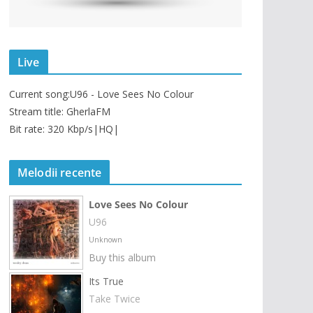
Live
Current song:
U96 - Love Sees No Colour
Stream title: GherlaFM
Bit rate: 320 Kbp/s|HQ|
Melodii recente
Love Sees No Colour
U96
Unknown
Buy this album
Its True
Take Twice