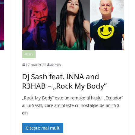
NEWS
17 mai 2023
admin
Dj Sash feat. INNA and
R3HAB – „Rock My Body”
„Rock My Body” este un remake al hitului „Ecuador”
al lui Sash!, care amintește cu nostalgie de anii ’90
din
Citește mai mult