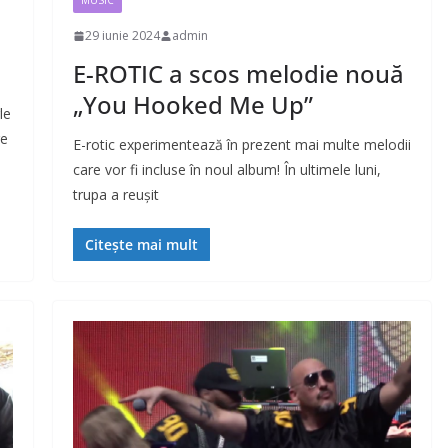
MUSIC
29 iunie 2024
admin
E-ROTIC a scos melodie nouă
„You Hooked Me Up”
le
re
E-rotic experimentează în prezent mai multe melodii
care vor fi incluse în noul album! În ultimele luni,
trupa a reușit
Citește mai mult