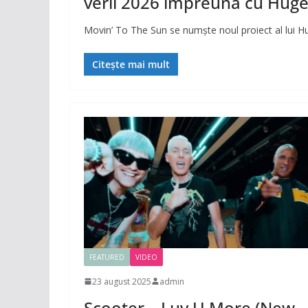
verii 2026 împreună cu Huge
Movin’ To The Sun se numște noul proiect al lui Hu
Citește mai mult
FEATURED
VIDEO
23 august 2025
admin
Scooter – Luv U More (New