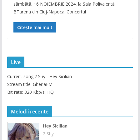
sâmbătă, 16 NOIEMBRIE 2024, la Sala Polivalentă
BTarena din Cluj-Napoca. Concertul
Citește mai mult
Live
Current song:
2 Shy - Hey Sicilian
Stream title: GherlaFM
Bit rate: 320 Kbp/s|HQ|
Melodii recente
Hey Sicilian
2 Shy