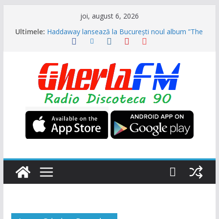
Sari
joi, august 6, 2026
la
Ultimele:
Haddaway lansează la București noul album ”The
conținut
Sun” (Dr. Alban invitat special)
Formația ”Garcia” s-a reunit și vor veni în August
la NUBIRU împreună cu alți grei ai muzicii dance
din anii 90
Trupa „Animal X” se reunește, primul mare
concert va fi la UNTOLD
Ultra Nate se intoarce după aproape 30 de ani și
promite hitul verii 2026 împreună cu Hugel
N-Trance is Back! ”Higher” se numește noul
proiect (Videoclip oficial)