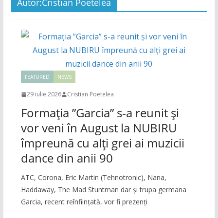
Autor:
Cristian Poetelea
FEATURED
NEWS
29 iulie 2026
Cristian Poetelea
Formația ”Garcia” s-a reunit și
vor veni în August la NUBIRU
împreună cu alți grei ai muzicii
dance din anii 90
ATC, Corona, Eric Martin (Tehnotronic), Nana,
Haddaway, The Mad Stuntman dar și trupa germana
Garcia, recent reînființată, vor fi prezenți