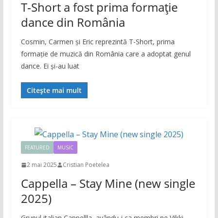
T-Short a fost prima formație
dance din România
Cosmin, Carmen și Eric reprezintă T-Short, prima
formație de muzică din România care a adoptat genul
dance. Ei și-au luat
Citește mai mult
FEATURED
MUSIC
2 mai 2025
Cristian Poetelea
Cappella – Stay Mine (new single
2025)
Grupul italian Cappellla, avându-i ca membri pe Vikki