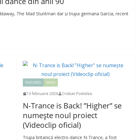
ii dance din anii 90
addaway, The Mad Stuntman dar și trupa germana Garcia, recent
FEATURED
NEWS
13 februarie 2026
Cristian Poetelea
N-Trance is Back! ”Higher” se
numește noul proiect
(Videoclip oficial)
Trupa britanică electro-dance N-Trance, a fost