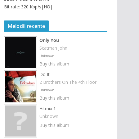
Bit rate: 320 Kbp/s|HQ|
Melodii recente
Only You
Scatman John
Unknown
Buy this album
Do It
2 Brothers On The 4th Floor
Unknown
Buy this album
Hitmix 1
Unknown
Buy this album