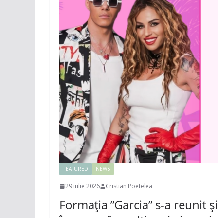
FEATURED
NEWS
29 iulie 2026
Cristian Poetelea
Formația ”Garcia” s-a reunit ș