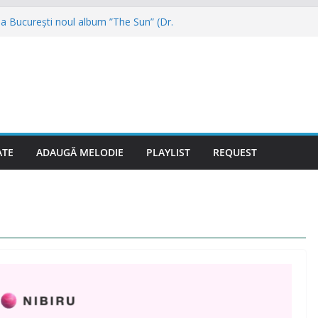
a București noul album ”The Sun” (Dr.
 reunit și vor veni în August la NUBIRU
ai muzicii dance din anii 90
reunește, primul mare concert va fi la
ce după aproape 30 de ani și promite hitul
cu Hugel
igher” se numește noul proiect (Videoclip
ATE
ADAUGĂ MELODIE
PLAYLIST
REQUEST