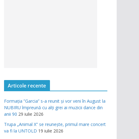
Articole recente
Formația ”Garcia” s-a reunit și vor veni în August la
NUBIRU împreună cu alți grei ai muzicii dance din
anii 90
29 iulie 2026
Trupa „Animal X” se reunește, primul mare concert
va fi la UNTOLD
19 iulie 2026