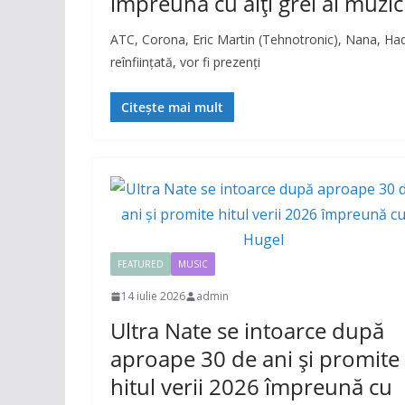
împreună cu alți grei ai muzic
ATC, Corona, Eric Martin (Tehnotronic), Nana, H
reînființată, vor fi prezenți
Citește mai mult
FEATURED
MUSIC
14 iulie 2026
admin
Ultra Nate se intoarce după
aproape 30 de ani și promite
hitul verii 2026 împreună cu