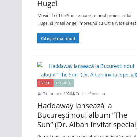
Hugel
Movin’ To The Sun se numște noul proiect al lui
Hugel și Imael Angel împreună cu Ultra Nate și est
Citește mai mult
EVENTS
FEATURED
13 februarie 2026
Cristian Poetelea
Haddaway lansează la
București noul album ”The
Sun” (Dr. Alban invitat special
Retro Love, un nou concept de experiență dedicat