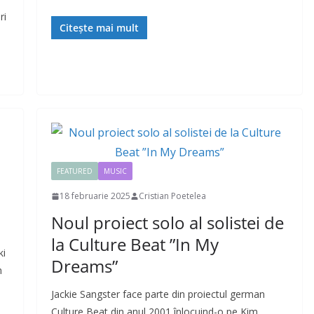
ri
Citește mai mult
FEATURED
MUSIC
18 februarie 2025
Cristian Poetelea
Noul proiect solo al solistei de
la Culture Beat ”In My
ki
Dreams”
n
Jackie Sangster face parte din proiectul german
Culture Beat din anul 2001 înlocuind-o pe Kim