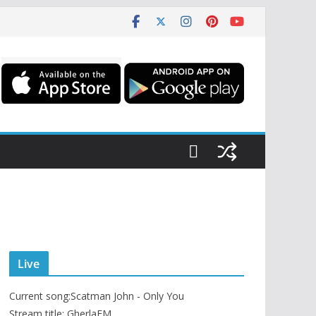
Live
Current song:
Scatman John - Only You
Stream title: GherlaFM