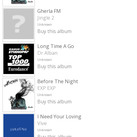
Gherla FM
Jingle 2
Unknown
Buy this album
Long Time A Go
Dr Alban
Unknown
Buy this album
Before The Night
EXP EXP
Unknown
Buy this album
I Need Your Loving
Vive
Unknown
Buy this album