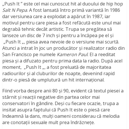
„Push It ” este cel mai cunoscut hit al duoului de hip hop
Salt N Pepa
. A fost lansată întro primă variantă în 1986
dar versiunea care a explodat a apărut în 1987, iar
motivul pentru care piesa a fost refăcută este unul mai
degrabă tehnic decât artistic. Trupa se pregătea să
lanseze un disc de 7 inch şi pentru a încăpea pe el şi
„Push It „, piesa avea nevoie de o versiune mai scurtă.
Atunci a intrat în joc un producător şi realizator radio din
San Francisco pe numele
Kameron Paul
. El a reeditat
piesa şi a difuzato pentru prima data la radio. După acel
moment, „Push It „, a fost preluată de majoritatea
radiourilor şi al cluburilor de noapte, devenind rapid
dintr-o piesă de umplutură un hit internaţional.
Fiind vorba despre anii 80 şi 90, evident că textul piesei a
stârnit şi reacţii negative din partea celor mai
conservatori în gândire. Deşi cu fiecare ocazie, trupa a
insitat asupra faptului că Push It este o piesă care
îndeamnă la dans, mulţi oameni considerau că melodia
are conotaţii sexuale mult prea îndrăzneţe.