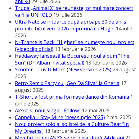
anii 90
29 iulie 2026
Trupa „Animal X” se reunește, primul mare concert
va fi la UNTOLD
19 iulie 2026
Ultra Nate se intoarce după aproape 30 de ani și
promite hitul verii 2026 împreună cu Hugel
14 iulie
2026
N-Trance is Back! ”Higher” se numește noul proiect
(Videoclip oficial)
13 februarie 2026
Haddaway lansează la București noul album ”The
Sun” (Dr. Alban invitat special)
13 februarie 2026
Scooter – Luv U More (New version 2025)
23 august
2025
Retro Remix Party cu „Geo Da Silva” la Gherla
17
august 2025
T-Short a fost prima formație dance din România
1
iunie 2025
Alexia și noul single „Follow”
12 mai 2025
Cappella – Stay Mine (new single 2025)
2 mai 2025
Noul proiect solo al solistei de la Culture Beat ”In
My Dreams”
18 februarie 2025
Membri trupei AS XX se reunesc după 24 de ani
21