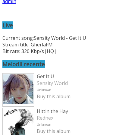
admin
Live
Current song:
Sensity World - Get It U
Stream title: GherlaFM
Bit rate: 320 Kbp/s|HQ|
Melodii recente
Get It U
Sensity World
Unknown
Buy this album
Hittin the Hay
Rednex
Unknown
Buy this album