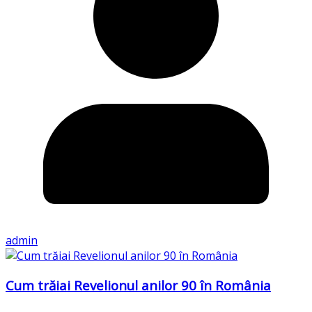
admin
Cum trăiai Revelionul anilor 90 în România