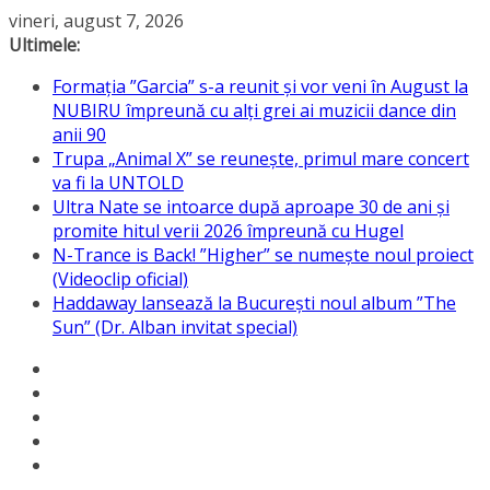
Sari
vineri, august 7, 2026
la
Ultimele:
conținut
Formația ”Garcia” s-a reunit și vor veni în August la
NUBIRU împreună cu alți grei ai muzicii dance din
anii 90
Trupa „Animal X” se reunește, primul mare concert
va fi la UNTOLD
Ultra Nate se intoarce după aproape 30 de ani și
promite hitul verii 2026 împreună cu Hugel
N-Trance is Back! ”Higher” se numește noul proiect
(Videoclip oficial)
Haddaway lansează la București noul album ”The
Sun” (Dr. Alban invitat special)