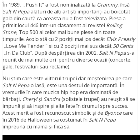
În 1989, „Push It” a fost nominalizată la
Grammy
, însă
Salt N Pepa
alături de alţi artişti importanţi au boicotat
gala din cauză că aceasta nu a fost televizată. Piesa a
primit locul 446 într-un clasament al revistei
Rolling
Stone
, Top 500 al celor mai bune piese din toate
timpurile. Acolo stă cu 2 poziţii mai jos decăt
Elvis Preasly
„Love Me Tender ” şi cu 2 poziţii mai sus decât
50 Cents
„In Da Club”. După despărţirea din 2002,
Salt N Pepa
s-a
reunit de mai multe ori pentru diverse ocazii (concerte,
gale, festivaluri sau reclame).
Nu ştim care este viitorul trupei dar moştenirea pe care
Salt N Pepa
o lasă, este una destul de importantă. În
vremurile în care muzica hip hop era dominată de
bărbaţi,
Cheryl
şi
Sandra
(solistele trupei) au reuşit să se
impună şi să inspire şi alte fete în drumul spre succes.
Acest merit a fost recunoscut simbolic şi de
Byonce
care
în 2016 de Halloween sa costumat în
Salt N Pepa
împreună cu mama şi fiica sa.