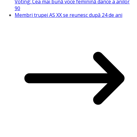
Voting: Cea mai bună voce feminină dance a anilor
90
Membri trupei AS XX se reunesc după 24 de ani