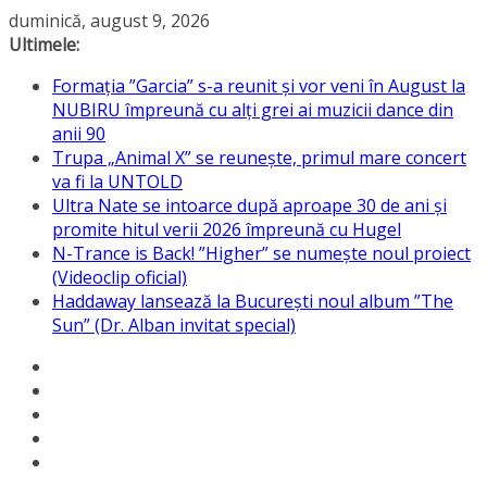
Sari
duminică, august 9, 2026
la
Ultimele:
conținut
Formația ”Garcia” s-a reunit și vor veni în August la
NUBIRU împreună cu alți grei ai muzicii dance din
anii 90
Trupa „Animal X” se reunește, primul mare concert
va fi la UNTOLD
Ultra Nate se intoarce după aproape 30 de ani și
promite hitul verii 2026 împreună cu Hugel
N-Trance is Back! ”Higher” se numește noul proiect
(Videoclip oficial)
Haddaway lansează la București noul album ”The
Sun” (Dr. Alban invitat special)