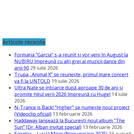
Articole recente
Formația ”Garcia” s-a reunit și vor veni în August la
NUBIRU împreună cu alți grei ai muzicii dance din
anii 90
29 iulie 2026
Trupa „Animal X” se reunește, primul mare concert
va fi la UNTOLD
19 iulie 2026
Ultra Nate se intoarce după aproape 30 de ani și
promite hitul verii 2026 împreună cu Hugel
14 iulie
2026
N-Trance is Back! ”Higher” se numește noul proiect
(Videoclip oficial)
13 februarie 2026
Haddaway lansează la București noul album ”The
Sun” (Dr. Alban invitat special)
13 februarie 2026
Scooter – Luv U More (New version 2025)
23 august