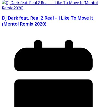
Dj Dark feat. Real 2 Real – I Like To Move It
(Mentol Remix 2020)