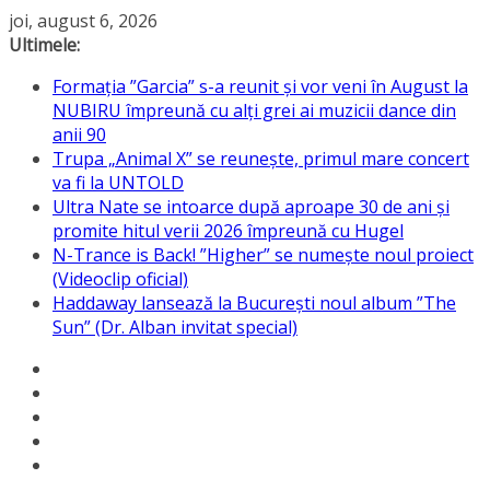
Sari
joi, august 6, 2026
la
Ultimele:
conținut
Formația ”Garcia” s-a reunit și vor veni în August la
NUBIRU împreună cu alți grei ai muzicii dance din
anii 90
Trupa „Animal X” se reunește, primul mare concert
va fi la UNTOLD
Ultra Nate se intoarce după aproape 30 de ani și
promite hitul verii 2026 împreună cu Hugel
N-Trance is Back! ”Higher” se numește noul proiect
(Videoclip oficial)
Haddaway lansează la București noul album ”The
Sun” (Dr. Alban invitat special)