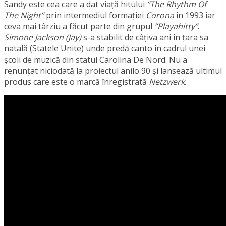
Sandy este cea care a dat viață hitului
”The Rhythm Of
The Night”
prin intermediul formației
Corona
în 1993 iar
ceva mai târziu a făcut parte din grupul
”Playahitty”
.
Simone Jackson (Jay)
s-a stabilit de câțiva ani în țara sa
natală (Statele Unite) unde predă canto în cadrul unei
școli de muzică din statul Carolina De Nord. Nu a
renunțat niciodată la proiectul anilo 90 și lansează ultimul
produs care este o marcă înregistrată
Netzwerk
.