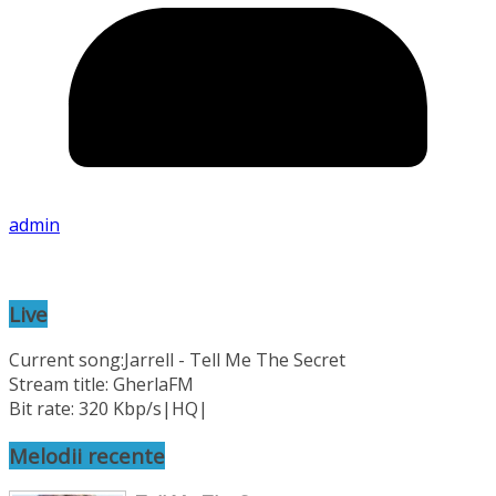
admin
Live
Current song:
Jarrell - Tell Me The Secret
Stream title: GherlaFM
Bit rate: 320 Kbp/s|HQ|
Melodii recente