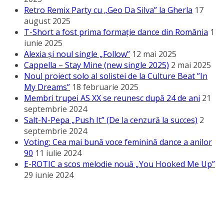
Retro Remix Party cu „Geo Da Silva” la Gherla
17
august 2025
T-Short a fost prima formație dance din România
1
iunie 2025
Alexia și noul single „Follow”
12 mai 2025
Cappella – Stay Mine (new single 2025)
2 mai 2025
Noul proiect solo al solistei de la Culture Beat ”In
My Dreams”
18 februarie 2025
Membri trupei AS XX se reunesc după 24 de ani
21
septembrie 2024
Salt-N-Pepa „Push It” (De la cenzură la succes)
2
septembrie 2024
Voting: Cea mai bună voce feminină dance a anilor
90
11 iulie 2024
E-ROTIC a scos melodie nouă „You Hooked Me Up”
29 iunie 2024