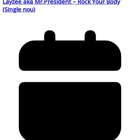
Layzee aka Mr.President – Rock Your Body
(Single nou)