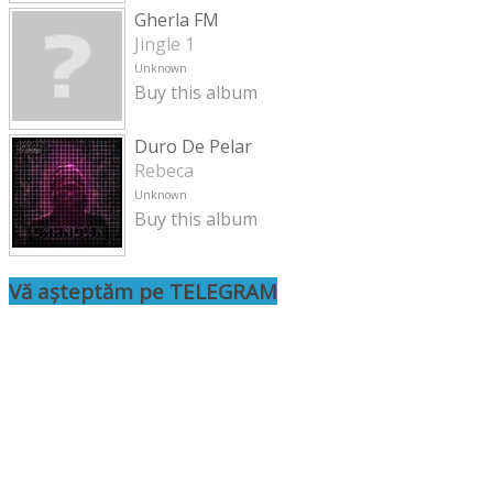
Gherla FM
Jingle 1
Unknown
Buy this album
Duro De Pelar
Rebeca
Unknown
Buy this album
Vă așteptăm pe TELEGRAM