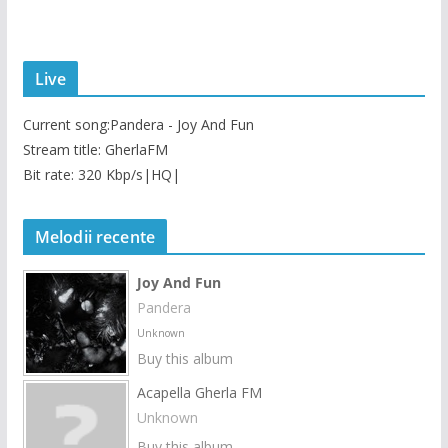
Live
Current song:
Pandera - Joy And Fun
Stream title: GherlaFM
Bit rate: 320 Kbp/s|HQ|
Melodii recente
Joy And Fun
Pandera
Unknown
Buy this album
Acapella Gherla FM
Unknown
Buy this album