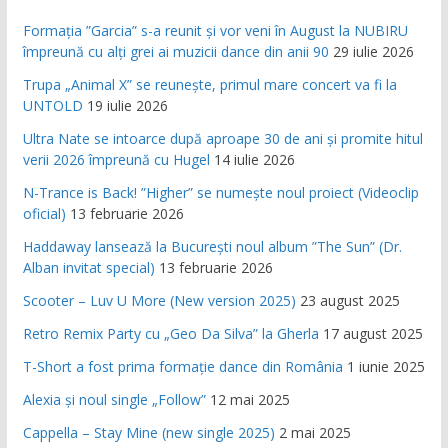
Formația ”Garcia” s-a reunit și vor veni în August la NUBIRU
împreună cu alți grei ai muzicii dance din anii 90
29 iulie 2026
Trupa „Animal X” se reunește, primul mare concert va fi la
UNTOLD
19 iulie 2026
Ultra Nate se intoarce după aproape 30 de ani și promite hitul
verii 2026 împreună cu Hugel
14 iulie 2026
N-Trance is Back! ”Higher” se numește noul proiect (Videoclip
oficial)
13 februarie 2026
Haddaway lansează la București noul album ”The Sun” (Dr.
Alban invitat special)
13 februarie 2026
Scooter – Luv U More (New version 2025)
23 august 2025
Retro Remix Party cu „Geo Da Silva” la Gherla
17 august 2025
T-Short a fost prima formație dance din România
1 iunie 2025
Alexia și noul single „Follow”
12 mai 2025
Cappella – Stay Mine (new single 2025)
2 mai 2025