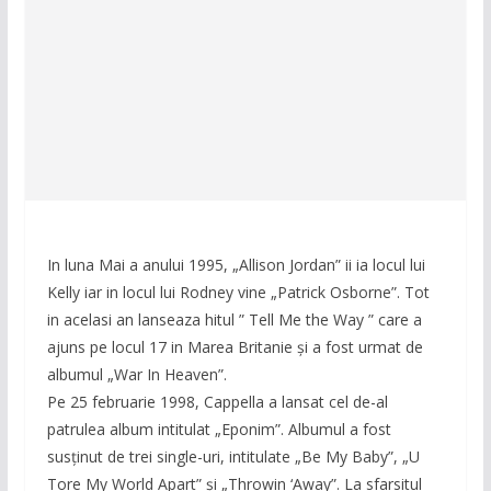
In luna Mai a anului 1995, „Allison Jordan” ii ia locul lui
Kelly iar in locul lui Rodney vine „Patrick Osborne”. Tot
in acelasi an lanseaza hitul ” Tell Me the Way ” care a
ajuns pe locul 17 in Marea Britanie și a fost urmat de
albumul „War In Heaven”.
Pe 25 februarie 1998, Cappella a lansat cel de-al
patrulea album intitulat „Eponim”. Albumul a fost
susținut de trei single-uri, intitulate „Be My Baby”, „U
Tore My World Apart” și „Throwin ‘Away”. La sfarsitul