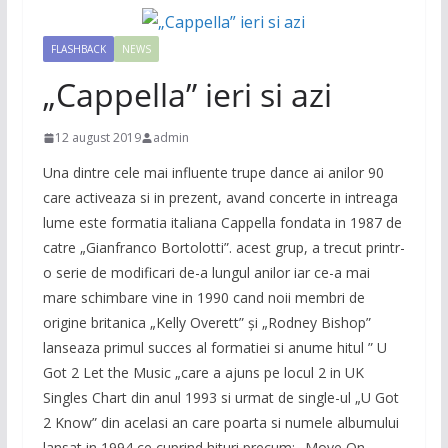
FLASHBACK
NEWS
„Cappella” ieri si azi
12 august 2019
admin
Una dintre cele mai influente trupe dance ai anilor 90
care activeaza si in prezent, avand concerte in intreaga
lume este formatia italiana Cappella fondata in 1987 de
catre „Gianfranco Bortolotti”. acest grup, a trecut printr-
o serie de modificari de-a lungul anilor iar ce-a mai
mare schimbare vine in 1990 cand noii membri de
origine britanica „Kelly Overett” și „Rodney Bishop”
lanseaza primul succes al formatiei si anume hitul ” U
Got 2 Let the Music „care a ajuns pe locul 2 in UK
Singles Chart din anul 1993 si urmat de single-ul „U Got
2 Know” din acelasi an care poarta si numele albumului
lansat in 1994 ce cuprind hituri precum: „Move On