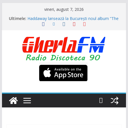
Sari
vineri, august 7, 2026
la
Ultimele:
Haddaway lansează la București noul album ”The
conținut
Sun” (Dr. Alban invitat special)
Formația ”Garcia” s-a reunit și vor veni în August
la NUBIRU împreună cu alți grei ai muzicii dance
din anii 90
Trupa „Animal X” se reunește, primul mare
concert va fi la UNTOLD
Ultra Nate se intoarce după aproape 30 de ani și
promite hitul verii 2026 împreună cu Hugel
N-Trance is Back! ”Higher” se numește noul
proiect (Videoclip oficial)