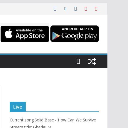
Live
Current song:
Solid Base - How Can We Survive
Stream title: GherlaFM