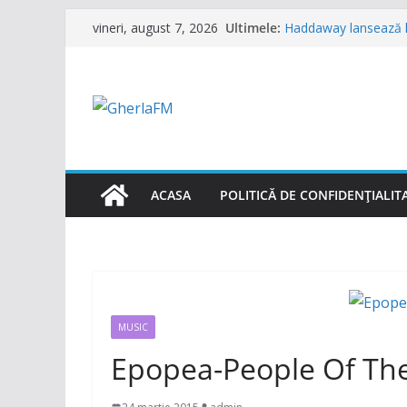
Sari
Ultimele:
Haddaway lansează l
vineri, august 7, 2026
la
Alban invitat special)
Formația ”Garcia” s-a
conținut
împreună cu alți grei 
Trupa „Animal X” se 
UNTOLD
Ultra Nate se intoar
verii 2026 împreună 
N-Trance is Back! ”H
oficial)
ACASA
POLITICĂ DE CONFIDENȚIALIT
MUSIC
Epopea-People Of The