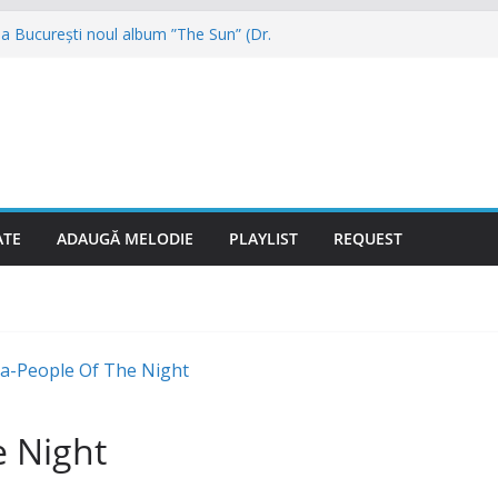
a București noul album ”The Sun” (Dr.
 reunit și vor veni în August la NUBIRU
ai muzicii dance din anii 90
reunește, primul mare concert va fi la
ce după aproape 30 de ani și promite hitul
cu Hugel
igher” se numește noul proiect (Videoclip
ATE
ADAUGĂ MELODIE
PLAYLIST
REQUEST
 Night