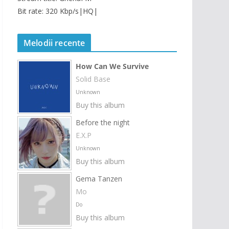
Bit rate: 320 Kbp/s|HQ|
Melodii recente
How Can We Survive
Solid Base
Unknown
Buy this album
Before the night
E.X.P
Unknown
Buy this album
Gema Tanzen
Mo
Do
Buy this album