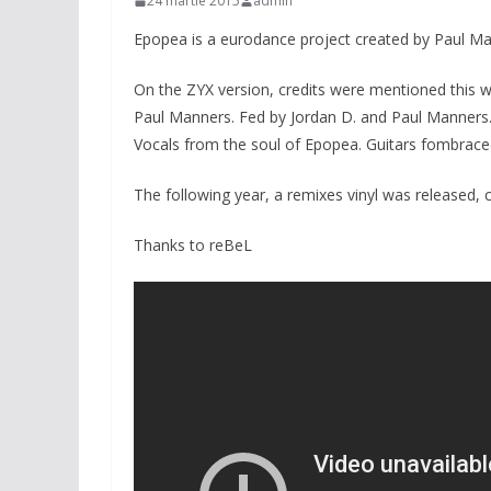
24 martie 2015
admin
Epopea is a eurodance project created by Paul Ma
On the ZYX version, credits were mentioned this wa
Paul Manners. Fed by Jordan D. and Paul Manners.
Vocals from the soul of Epopea. Guitars fombrace
The following year, a remixes vinyl was released, 
Thanks to reBeL