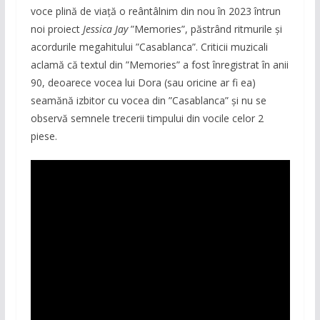
voce plină de viață o reântâlnim din nou în 2023 întrun
noi proiect
Jessica Jay
”Memories”, păstrând ritmurile și
acordurile megahitului ”Casablanca”. Criticii muzicali
aclamă că textul din ”Memories” a fost înregistrat în anii
90, deoarece vocea lui Dora (sau oricine ar fi ea)
seamănă izbitor cu vocea din ”Casablanca” și nu se
observă semnele trecerii timpului din vocile celor 2
piese.