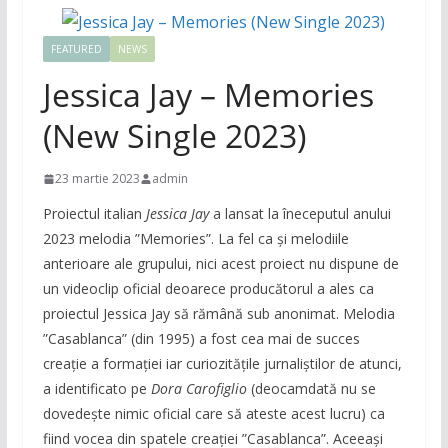
FEATURED
NEWS
Jessica Jay – Memories
(New Single 2023)
23 martie 2023
admin
Proiectul italian
Jessica Jay
a lansat la îneceputul anului
2023 melodia ”Memories”. La fel ca și melodiile
anterioare ale grupului, nici acest proiect nu dispune de
un videoclip oficial deoarece producătorul a ales ca
proiectul Jessica Jay să rămână sub anonimat. Melodia
”Casablanca” (din 1995) a fost cea mai de succes
creație a formației iar curiozitățile jurnaliștilor de atunci,
a identificato pe
Dora Carofiglio
(deocamdată nu se
dovedește nimic oficial care să ateste acest lucru) ca
fiind vocea din spatele creației ”Casablanca”. Aceeași