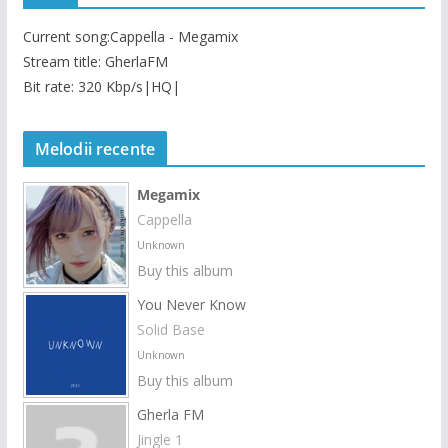
Current song:
Cappella - Megamix
Stream title: GherlaFM
Bit rate: 320 Kbp/s|HQ|
Melodii recente
Megamix
Cappella
Unknown
Buy this album
You Never Know
Solid Base
Unknown
Buy this album
Gherla FM
Jingle 1