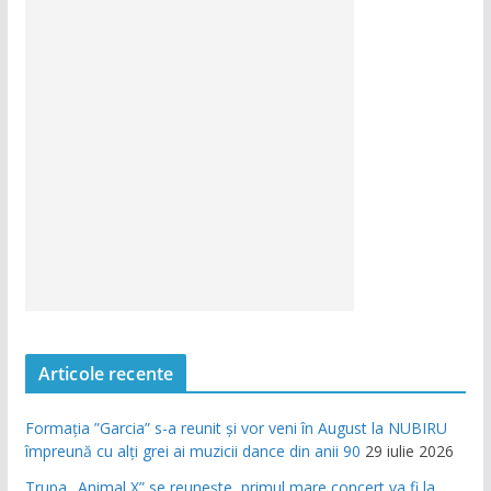
Articole recente
Formația ”Garcia” s-a reunit și vor veni în August la NUBIRU
împreună cu alți grei ai muzicii dance din anii 90
29 iulie 2026
Trupa „Animal X” se reunește, primul mare concert va fi la