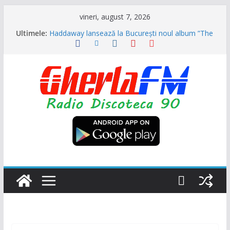
Sari
vineri, august 7, 2026
la
Ultimele:
Haddaway lansează la București noul album ”The
conținut
Sun” (Dr. Alban invitat special)
Formația ”Garcia” s-a reunit și vor veni în August
la NUBIRU împreună cu alți grei ai muzicii dance
din anii 90
Trupa „Animal X” se reunește, primul mare
concert va fi la UNTOLD
Ultra Nate se intoarce după aproape 30 de ani și
promite hitul verii 2026 împreună cu Hugel
N-Trance is Back! ”Higher” se numește noul
proiect (Videoclip oficial)