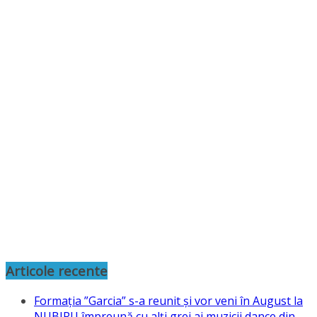
Articole recente
Formația ”Garcia” s-a reunit și vor veni în August la
NUBIRU împreună cu alți grei ai muzicii dance din