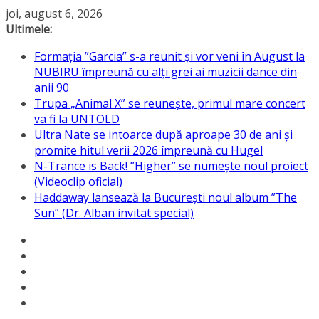
Sari
joi, august 6, 2026
la
Ultimele:
conținut
Formația ”Garcia” s-a reunit și vor veni în August la
NUBIRU împreună cu alți grei ai muzicii dance din
anii 90
Trupa „Animal X” se reunește, primul mare concert
va fi la UNTOLD
Ultra Nate se intoarce după aproape 30 de ani și
promite hitul verii 2026 împreună cu Hugel
N-Trance is Back! ”Higher” se numește noul proiect
(Videoclip oficial)
Haddaway lansează la București noul album ”The
Sun” (Dr. Alban invitat special)