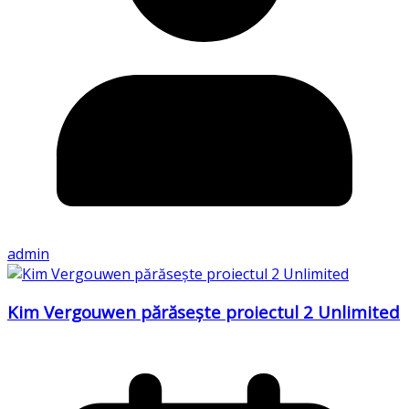
admin
Kim Vergouwen părăsește proiectul 2 Unlimited