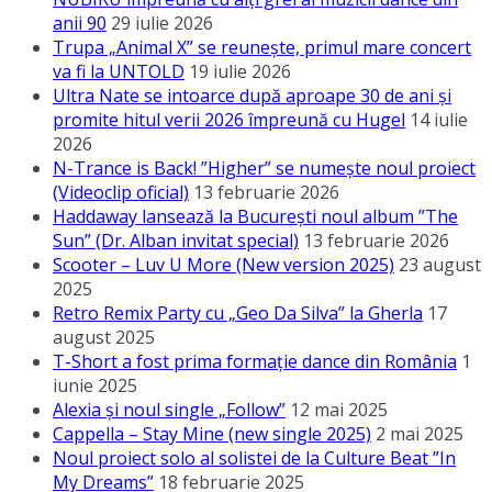
anii 90
29 iulie 2026
Trupa „Animal X” se reunește, primul mare concert
va fi la UNTOLD
19 iulie 2026
Ultra Nate se intoarce după aproape 30 de ani și
promite hitul verii 2026 împreună cu Hugel
14 iulie
2026
N-Trance is Back! ”Higher” se numește noul proiect
(Videoclip oficial)
13 februarie 2026
Haddaway lansează la București noul album ”The
Sun” (Dr. Alban invitat special)
13 februarie 2026
Scooter – Luv U More (New version 2025)
23 august
2025
Retro Remix Party cu „Geo Da Silva” la Gherla
17
august 2025
T-Short a fost prima formație dance din România
1
iunie 2025
Alexia și noul single „Follow”
12 mai 2025
Cappella – Stay Mine (new single 2025)
2 mai 2025
Noul proiect solo al solistei de la Culture Beat ”In
My Dreams”
18 februarie 2025