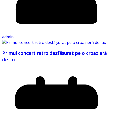
admin
Primul concert retro desfășurat pe o croazieră
de lux