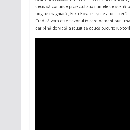
decis să continue proiectul sub numele de scenă „
origine maghiară „Erika Kovacs” și de atunci cei 2 
Cred că vara este sezonul în care oamenii sunt ma
dar plină de viață a reușit să aducă bucurie iubitorilo