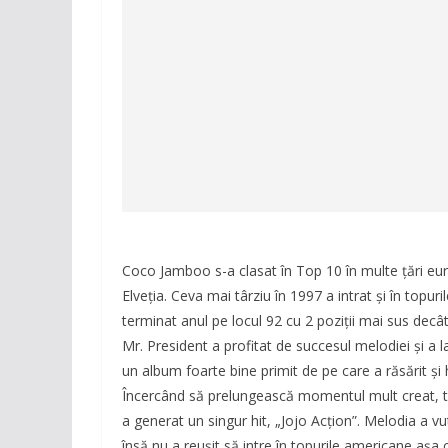
Coco Jamboo s-a clasat în Top 10 în multe țări euro
Elveția. Ceva mai târziu în 1997 a intrat și în top
terminat anul pe locul 92 cu 2 poziții mai sus decât
Mr. President a profitat de succesul melodiei și a
un album foarte bine primit de pe care a răsărit și 
Încercând să prelungească momentul mult creat, t
a generat un singur hit, „Jojo Acțion”. Melodia a 
însă nu a reușit să intre în topurile americane așa