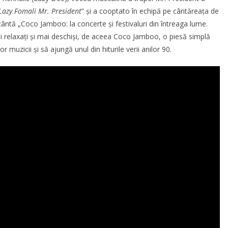
Lazy Fomali Mr. President
” și a cooptato în echipă pe cântăreața de
cântă „Coco Jamboo: la concerte și festivaluri din întreaga lume.
i relaxați și mai deschiși, de aceea Coco Jamboo, o piesă simplă
r muzicii și să ajungă unul din hiturile verii anilor 90.