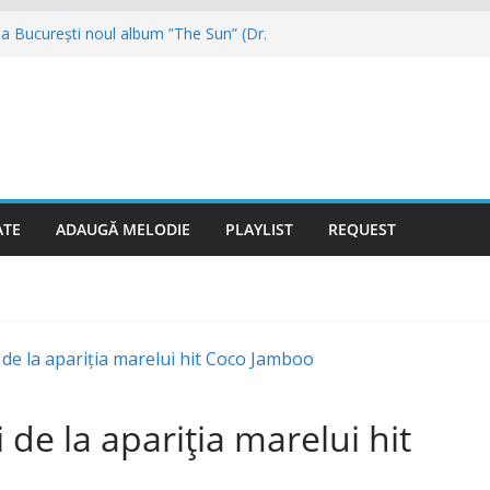
a București noul album ”The Sun” (Dr.
 reunit și vor veni în August la NUBIRU
ai muzicii dance din anii 90
reunește, primul mare concert va fi la
ce după aproape 30 de ani și promite hitul
cu Hugel
igher” se numește noul proiect (Videoclip
ATE
ADAUGĂ MELODIE
PLAYLIST
REQUEST
 de la apariția marelui hit