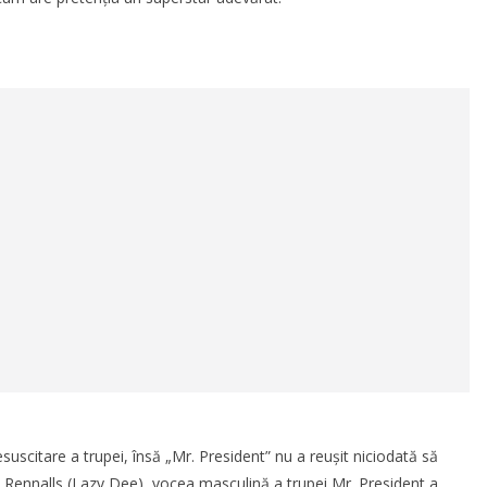
esuscitare a trupei, însă „Mr. President” nu a reușit niciodată să
y Rennalls (Lazy Dee), vocea masculină a trupei Mr. President a