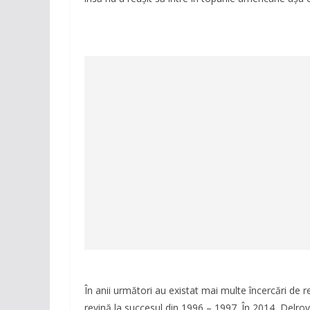
În anii următori au existat mai multe încercări de r
revină la succesul din 1996 – 1997. În 2014, Delro