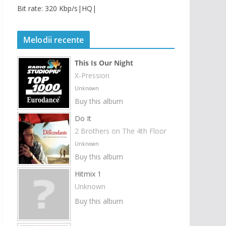
Bit rate: 320 Kbp/s|HQ|
Melodii recente
This Is Our Night
X-Pression
Unknown
Buy this album
Do It
2 Brothers on The 4th Floor
Unknown
Buy this album
Hitmix 1
Unknown
Buy this album