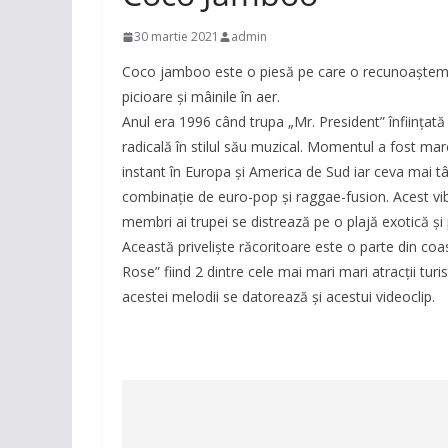
30 martie 2021
admin
Coco jamboo este o piesă pe care o recunoaștem d
picioare și mâinile în aer.
Anul era 1996 când trupa „Mr. President” înființat
radicală în stilul său muzical. Momentul a fost m
instant în Europa și America de Sud iar ceva mai tâ
combinație de euro-pop și raggae-fusion. Acest vibe 
membri ai trupei se distrează pe o plajă exotică și 
Această priveliște răcoritoare este o parte din coas
Rose” fiind 2 dintre cele mai mari mari atracții tur
acestei melodii se datorează și acestui videoclip.