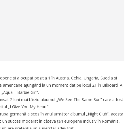
pene și a ocupat poziția 1 în Austria, Cehia, Ungaria, Suedia și
urile americane ajungând la un moment dat pe locul 21 în Bilboard. A
 „Aqua – Barbie Girl”.
 lansat 2 luni mai târziu albumul „We See The Same Sun” care a fost
hitul „I Give You My Heart”.
rupa germană a scos în anul următor albumul „Night Club”, acesta
vut un succes moderat în câteva țări europene inclusiv în România,
 cum are pretenția un superstar adevărat.