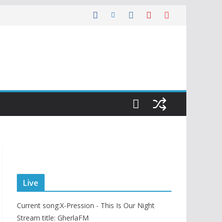
Live
Current song:
X-Pression - This Is Our Night
Stream title: GherlaFM