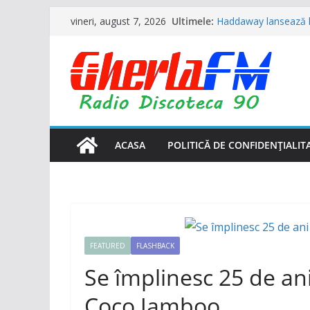
Sari
Ultimele:
Haddaway lansează l
vineri, august 7, 2026
la
Alban invitat special)
Formația ”Garcia” s-a
conținut
împreună cu alți grei 
Trupa „Animal X” se 
UNTOLD
Ultra Nate se intoar
verii 2026 împreună 
N-Trance is Back! ”H
ACASA
POLITICĂ DE CONFIDENȚIALIT
oficial)
FEATURED
FLASHBACK
Se împlinesc 25 de ani
Coco Jamboo