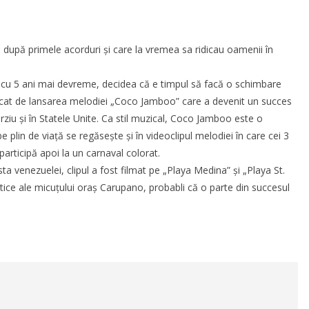
upă primele acorduri și care la vremea sa ridicau oamenii în
ă cu 5 ani mai devreme, decidea că e timpul să facă o schimbare
arcat de lansarea melodiei „Coco Jamboo” care a devenit un succes
rziu și în Statele Unite. Ca stil muzical, Coco Jamboo este o
plin de viață se regăsește și în videoclipul melodiei în care cei 3
participă apoi la un carnaval colorat.
ta venezuelei, clipul a fost filmat pe „Playa Medina” și „Playa St.
istice ale micuțului oraș Carupano, probabli că o parte din succesul