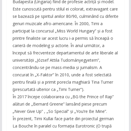
Budapesta (Ungaria) fiind de profesie actriță și model.
Este cunoscută pentru stilul ei colorat, extravagant care
se bazează pe spiritul anilor 80/90, culminând cu diferite
genuri muzicale afro-americane. În 2000, Timi a
participat la concursul „Miss World Hungary” și a fost
printre finaliste iar acest lucru i-a permis să înceapă o
carieră de modeling și actorie. În anul următor, a
început să frecventeze departamentul de arte liberale al
universității „József Attila Tudományegyetem”,
concentrându-se pe mass-media și jurnalism. A
concurat în „X-Faktor” în 2010, unde a fost selectată
pentru finală și a primit porecla maghiară Tina Turner
(prescurtată ulterior ca „Timi Turner”).
În 2017 începe colaborarea cu „BG the Prince of Rap”
alături de „Bernard Greene” lansând piese precum
„Never Give Up” , „So Special” și „You’re Be Mine”.
În prezent, Timi Kullai face parte din proiectul german
La Bouche în paralel cu formația Eurotronic (O trupă