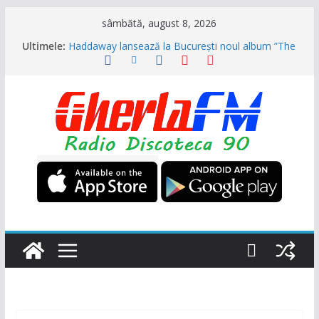
Sari
sâmbătă, august 8, 2026
la
Ultimele:
Haddaway lansează la București noul album ”The
conținut
Sun” (Dr. Alban invitat special)
Formația ”Garcia” s-a reunit și vor veni în August
la NUBIRU împreună cu alți grei ai muzicii dance
din anii 90
Trupa „Animal X” se reunește, primul mare
concert va fi la UNTOLD
Ultra Nate se intoarce după aproape 30 de ani și
promite hitul verii 2026 împreună cu Hugel
N-Trance is Back! ”Higher” se numește noul
proiect (Videoclip oficial)