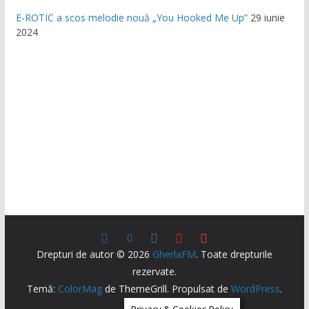
E-ROTIC a scos melodie nouă „You Hooked Me Up”
29 iunie
2024
Drepturi de autor © 2026
GherlaFM
. Toate drepturile
rezervate.
Temă:
ColorMag
de ThemeGrill. Propulsat de
WordPress
.