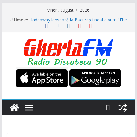
Sari
vineri, august 7, 2026
la
Ultimele:
Haddaway lansează la București noul album ”The
conținut
Sun” (Dr. Alban invitat special)
Formația ”Garcia” s-a reunit și vor veni în August
la NUBIRU împreună cu alți grei ai muzicii dance
din anii 90
Trupa „Animal X” se reunește, primul mare
concert va fi la UNTOLD
Ultra Nate se intoarce după aproape 30 de ani și
promite hitul verii 2026 împreună cu Hugel
N-Trance is Back! ”Higher” se numește noul
proiect (Videoclip oficial)