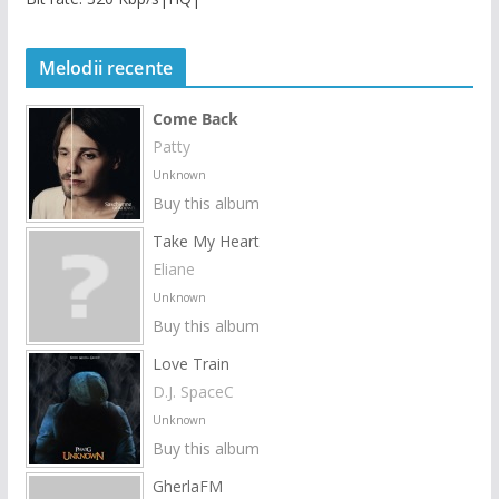
Melodii recente
Come Back
Patty
Unknown
Buy this album
Take My Heart
Eliane
Unknown
Buy this album
Love Train
D.J. SpaceC
Unknown
Buy this album
GherlaFM