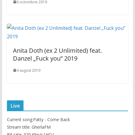
6 octombrie 2019
Anita Doth (ex 2 Unlimited) feat.
Danzel „Fuck you” 2019
4 august 2019
Live
Current song:
Patty - Come Back
Stream title: GherlaFM
Bit rate: 320 Kbp/s|HQ|