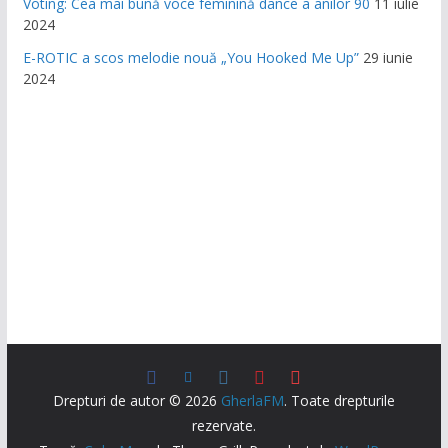
Voting: Cea mai bună voce feminină dance a anilor 90
11 iulie
2024
E-ROTIC a scos melodie nouă „You Hooked Me Up”
29 iunie
2024
Drepturi de autor © 2026
GherlaFM
. Toate drepturile
rezervate.