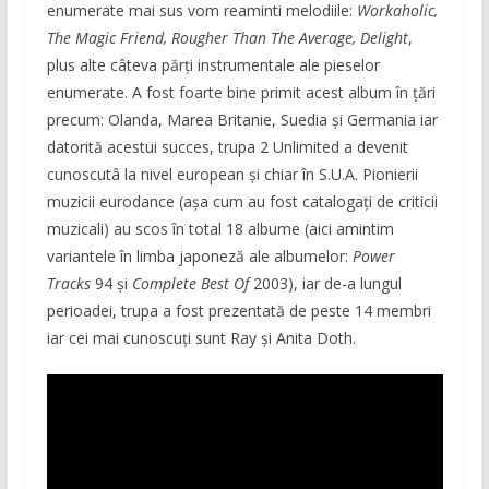
enumerate mai sus vom reaminti melodiile:
Workaholic,
The Magic Friend, Rougher Than The Average, Delight
,
plus alte câteva părți instrumentale ale pieselor
enumerate. A fost foarte bine primit acest album în țări
precum: Olanda, Marea Britanie, Suedia și Germania iar
datorită acestui succes, trupa 2 Unlimited a devenit
cunoscutâ la nivel european și chiar în S.U.A. Pionierii
muzicii eurodance (așa cum au fost catalogați de criticii
muzicali) au scos în total 18 albume (aici amintim
variantele în limba japoneză ale albumelor:
Power
Tracks
94 și
Complete Best Of
2003), iar de-a lungul
perioadei, trupa a fost prezentată de peste 14 membri
iar cei mai cunoscuți sunt Ray și Anita Doth.