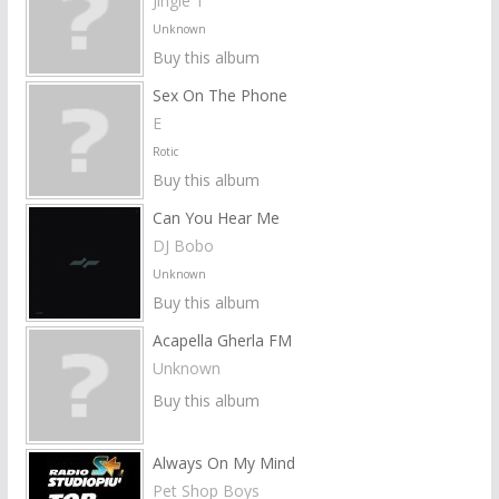
Jingle 1
Unknown
Buy this album
Sex On The Phone
E
Rotic
Buy this album
Can You Hear Me
DJ Bobo
Unknown
Buy this album
Acapella Gherla FM
Unknown
Buy this album
Always On My Mind
Pet Shop Boys