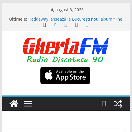
Sari
joi, august 6, 2026
la
Ultimele:
Haddaway lansează la București noul album ”The
conținut
Sun” (Dr. Alban invitat special)
Formația ”Garcia” s-a reunit și vor veni în August
la NUBIRU împreună cu alți grei ai muzicii dance
din anii 90
Trupa „Animal X” se reunește, primul mare
concert va fi la UNTOLD
Ultra Nate se intoarce după aproape 30 de ani și
promite hitul verii 2026 împreună cu Hugel
N-Trance is Back! ”Higher” se numește noul
proiect (Videoclip oficial)